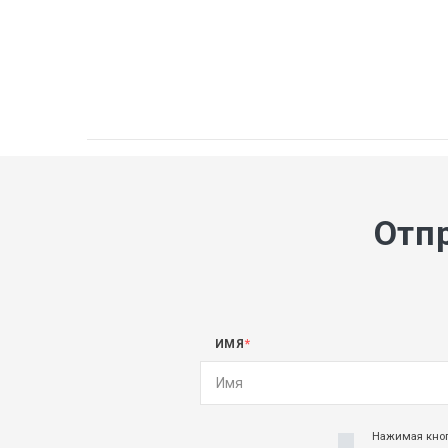
Отп
ИМЯ
*
Нажимая кноп