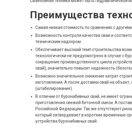
Сваебойная техника может быть гидравлической ил
Преимущества техн
Самая низкая стоимость по сравнению с другим
Возможность контроля качества сваи и соответс
техническим надзором.
Обеспечивает высокий темп строительства возм
технологически не предусмотрено в случае с б
сокращение производственного цикла устройств
свай), значительно повысит надежность (безотк
Возможно значительное снижение затрат строит
изготовления. А после доставки свай на объект, 
(штабелирование).
В отличии от буронабивных свай, не имеет огра
приготовления свежей бетонной смеси. А постав
Российской Федерации. Так же отсутствуют риск
который затвердевает в короткие временные сро
устройства буронабивных свай.