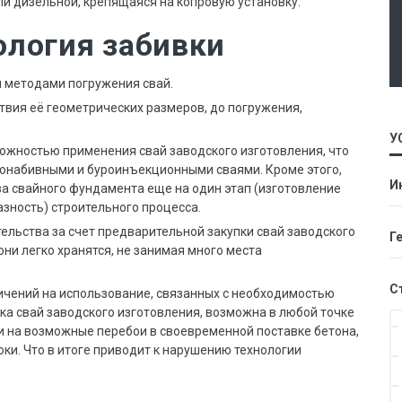
и дизельной, крепящаяся на копровую установку.
ология забивки
и методами погружения свай.
твия её геометрических размеров, до погружения,
У
ожностью применения свай заводского изготовления, что
уронабивными и буроинъекционными сваями. Кроме этого,
И
а свайного фундамента еще на один этап (изготовление
азность) строительного процесса.
ельства за счет предварительной закупки свай заводского
Г
они легко хранятся, не занимая много места
С
ничений на использование, связанных с необходимостью
ка свай заводского изготовления, возможна в любой точке
и на возможные перебои в своевременной поставке бетона,
ки. Что в итоге приводит к нарушению технологии