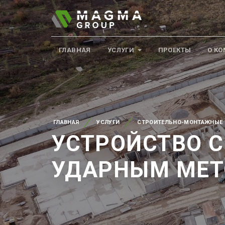
ГЛАВНАЯ
УСЛУГИ
ПРОЕКТЫ
О К
ГЛАВНАЯ
УСЛУГИ
СТРОИТЕЛЬНО-МОНТАЖНЫЕ 
УСТРОЙСТВО С
УДАРНЫМ МЕТ